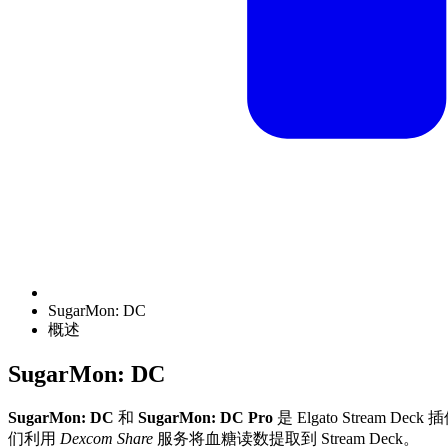
SugarMon: DC
概述
SugarMon: DC
SugarMon: DC
和
SugarMon: DC Pro
是 Elgato Stream 
们利用
Dexcom Share
服务将血糖读数提取到 Stream Deck。